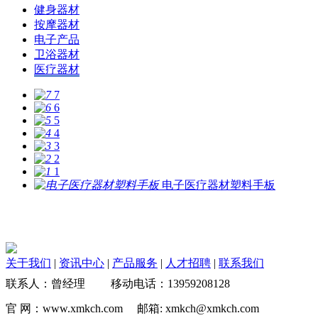
健身器材
按摩器材
电子产品
卫浴器材
医疗器材
7
6
5
4
3
2
1
电子医疗器材塑料手板
关于我们
|
资讯中心
|
产品服务
|
人才招聘
|
联系我们
联系人：曾经理 移动电话：13959208128
官 网：www.xmkch.com 邮箱: xmkch@xmkch.com