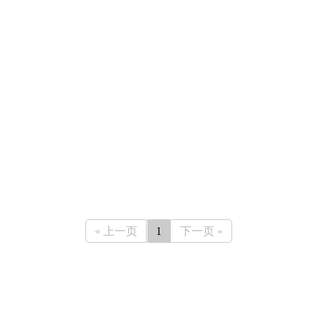
« 上一页
1
下一页 »